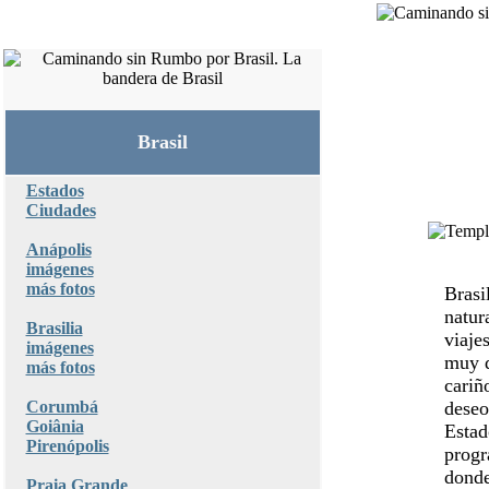
Brasil
Estados
Ciudades
Anápolis
imágenes
más fotos
Brasi
natur
Brasilia
viaje
imágenes
muy d
más fotos
cariñ
Corumbá
deseo
Goiânia
Estad
Pirenópolis
progr
donde
Praia Grande