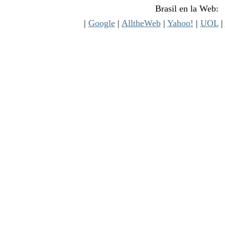
Brasil en la Web:
|
Google
|
AlltheWeb
|
Yahoo!
|
UOL
|