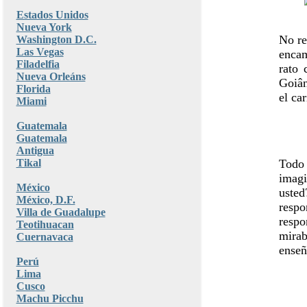
Estados Unidos
Nueva York
No re
Washington D.C.
Las Vegas
encam
Filadelfia
rato 
Nueva Orleáns
Goiân
Florida
el ca
Miami
Guatemala
Guatemala
Antigua
Tikal
Todo
imagi
México
usted
México, D.F.
resp
Villa de Guadalupe
respo
Teotihuacan
mirab
Cuernavaca
enseñ
Perú
Lima
Cusco
Machu Picchu