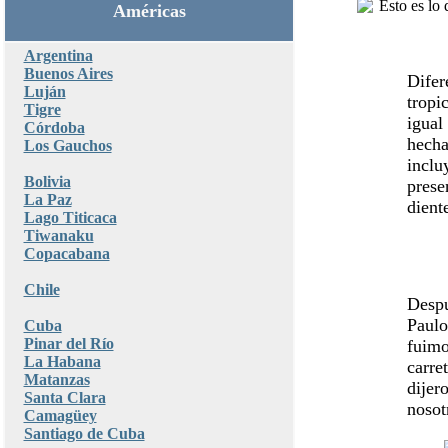
Américas
Argentina
Buenos Aires
Difer
Luján
tropi
Tigre
igual
Córdoba
hecha
Los Gauchos
inclu
Bolivia
prese
La Paz
dient
Lago Titicaca
Tiwanaku
Copacabana
Chile
Despu
Paulo
Cuba
Pinar del Río
fuimo
La Habana
carre
Matanzas
dijer
Santa Clara
nosot
Camagüey
Santiago de Cuba