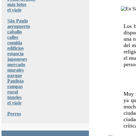
más fotos
el viaje
São Paulo
Los b
aeropuerto
caballo
dispu
calles
una n
comida
del m
edificios
relig
estancia
el mu
japoneses
perso
mercado
murales
parque
Paulista
rampas
rural
Muy i
túneles
ya qu
el viaje
mucha
ciuda
Perros
ciuda
crític