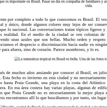
ente por completo a todo lo que conocemos es Brasil. El vest
cal y único, donde algunos colores muy lejos de ser conserv
 que lo nacional. Las conversaciones tratan tópicos ligeros 
s realidad. En el medio de la ciudad se ven colonias de p
yendo unas azules que son bellas. Mucho orden y respeto s
nciamos el desprecio o discriminación hacia nadie en ningú
e para afuera, sino de corazón. Parece asombroso, y lo es.
és de muchos años ansiando por conocer al Brasil, en julio
. Esta fecha es invierno en esta ciudad y no necesariamente
s hasta Praia Grande, una playa en la costa del Atlántico
tera. En esa área costera hay varias playas, algunas de edif
on que Praia Grande no es necesariamente la mejor playa e
ros encontramos allí lo que buscábamos y por tanto, sin lugar 