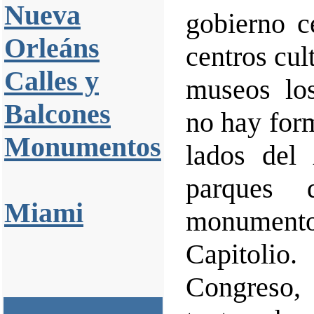
Nueva
gobierno c
Orleáns
centros cul
Calles y
museos los
Balcones
no hay for
Monumentos
lados del
parques 
Miami
monument
Capitoli
Congreso