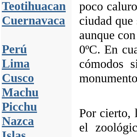
Teotihuacan
poco caluro
Cuernavaca
ciudad que 
aunque con 
Perú
0ºC. En cua
Lima
cómodos si
Cusco
monumentos
Machu
Picchu
Por cierto,
Nazca
el zoológi
Islas