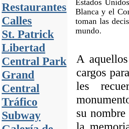
Estados Unidos
Restaurantes
Blanca y el Con
Calles
toman las decis
mundo.
St. Patrick
Libertad
A aquello
Central Park
cargos para
Grand
les recu
Central
monumento 
Tráfico
su nombre 
Subway
la memori
Galería de