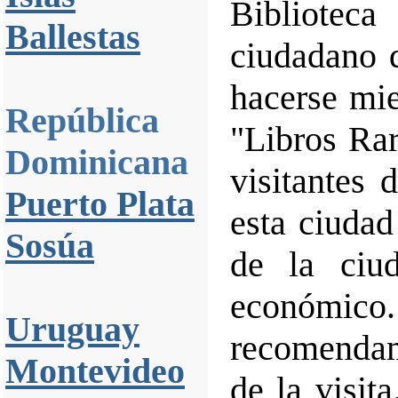
Bibliotec
Ballestas
ciudadano 
hacerse mie
República
"Libros Ra
Dominicana
visitantes 
Puerto Plata
esta ciudad
Sosúa
de la ciu
económico
Uruguay
recomendam
Montevideo
de la visit