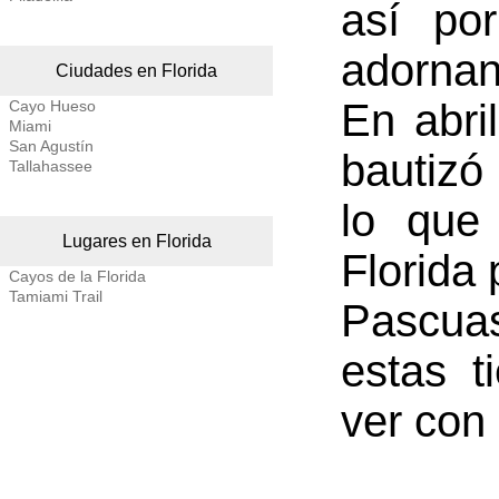
así po
adornan
Ciudades en Florida
En abri
Cayo Hueso
Miami
San Agustín
bautizó
Tallahassee
lo que
Lugares en Florida
Florida 
Cayos de la Florida
Tamiami Trail
Pascua
estas t
ver con 