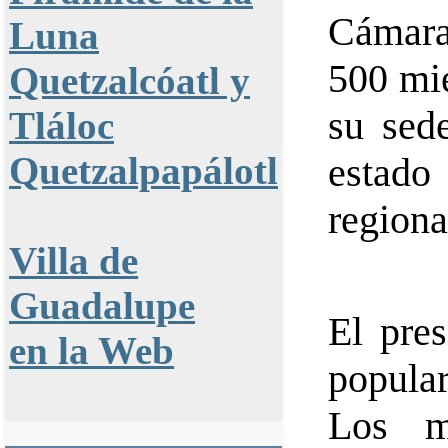
Cámara
Luna
500 mie
Quetzalcóatl y
su sed
Tláloc
Quetzalpapálotl
estado
regiona
Villa de
Guadalupe
El pres
en la Web
popular
Los m