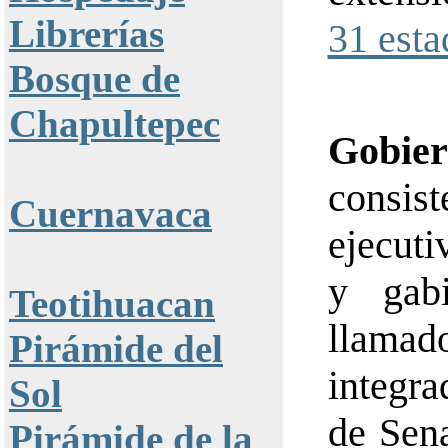
Librerías
31 esta
Bosque de
Chapultepec
Gobie
consis
Cuernavaca
ejecuti
y gabi
Teotihuacan
llamad
Pirámide del
integra
Sol
de Sen
Pirámide de la