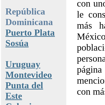
con uno
República
le con
Dominicana
más h
Puerto Plata
México
Sosúa
poblac
persona
Uruguay
págin
Montevideo
mencio
Punta del
con más
Este