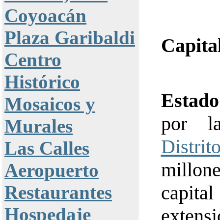
Coyoacán
Plaza Garibaldi
Capita
Centro
Histórico
Estado
Mosaicos y
por l
Murales
Distri
Las Calles
millon
Aeropuerto
Restaurantes
capital
Hospedaje
extens