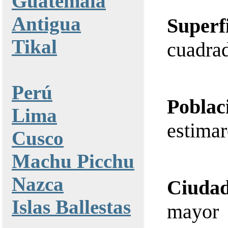
Guatemala
Antigua
Superf
Tikal
cuadra
Perú
Poblac
Lima
estimar
Cusco
Machu Picchu
Nazca
Ciudad
Islas Ballestas
mayor 