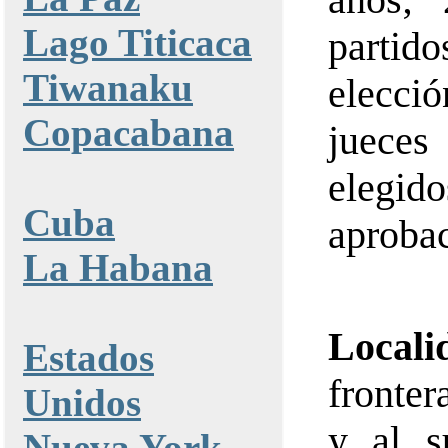
Lago Titicaca
partid
Tiwanaku
elecci
Copacabana
juece
elegid
Cuba
aprobac
La Habana
Locali
Estados
fronter
Unidos
y al s
Nueva York