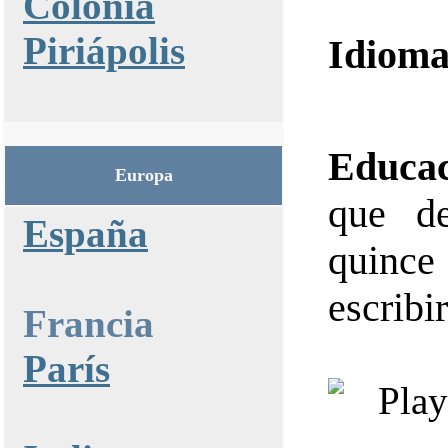
Colonia
Piriápolis
Idiom
Educac
Europa
que d
España
quince
escribir
Francia
París