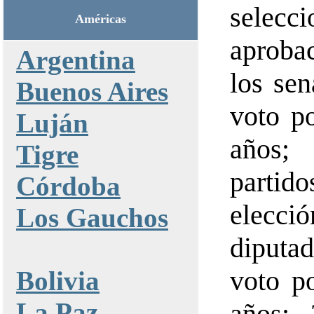
selecci
Américas
aprobac
Argentina
los sen
Buenos Aires
voto p
Luján
años;
Tigre
partid
Córdoba
elecci
Los Gauchos
diputa
voto p
Bolivia
La Paz
años; 