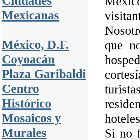
Ciudades
Méxi
Mexicanas
visita
Nosotr
México, D.F.
que n
Coyoacán
hosped
Plaza Garibaldi
corte
Centro
turis
Histórico
reside
Mosaicos y
hoteles
Murales
Si no 