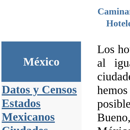
Camina
Hotel
Los ho
México
al ig
ciuda
Datos y Censos
hemos
Estados
posibl
Mexicanos
Bueno