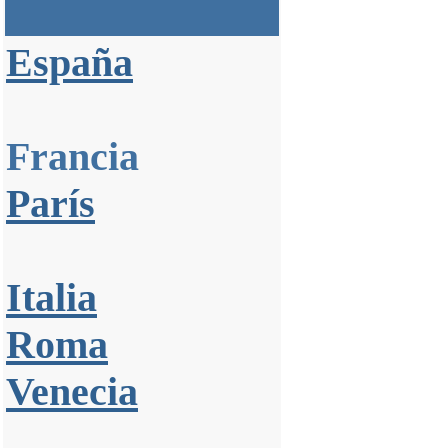
España
Francia
París
Italia
Roma
Venecia