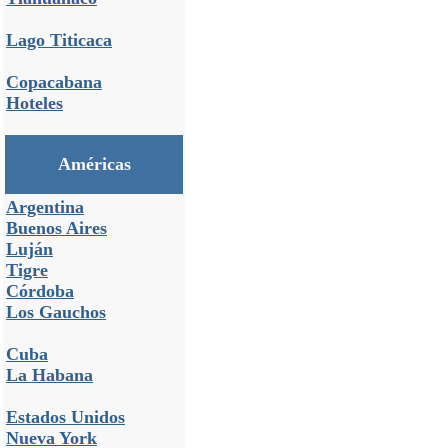
Lago Titicaca
Copacabana
Hoteles
Américas
Argentina
Buenos Aires
Luján
Tigre
Córdoba
Los Gauchos
Cuba
La Habana
Estados Unidos
Nueva York