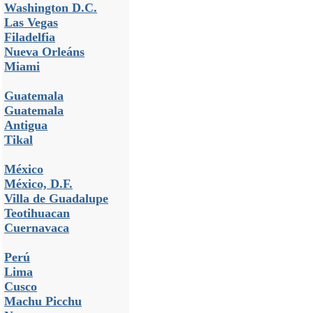
Washington D.C.
Las Vegas
Filadelfia
Nueva Orleáns
Miami
Guatemala
Guatemala
Antigua
Tikal
México
México, D.F.
Villa de Guadalupe
Teotihuacan
Cuernavaca
Perú
Lima
Cusco
Machu Picchu