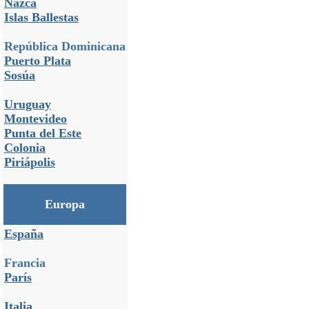
Nazca
Islas Ballestas
República Dominicana
Puerto Plata
Sosúa
Uruguay
Montevideo
Punta del Este
Colonia
Piriápolis
Europa
España
Francia
París
Italia