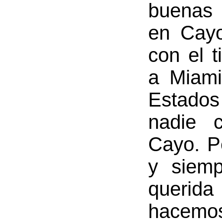
buenas 
en Cayo
con el 
a Miami
Estados
nadie c
Cayo. P
y siemp
querida
hacemo