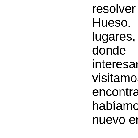
resolve
Hueso.
lugares
donde
intere
visita
encon
habíamo
nuevo en