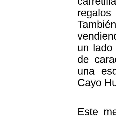
carretil
regalos
Tambié
vendien
un lado 
de cara
una esq
Cayo Hu
Este me