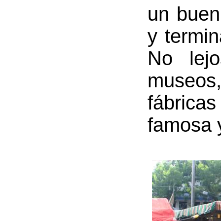
un buen
y termin
No lejo
museos
fábrica
famosa y