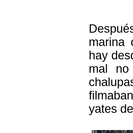
Despué
marina 
hay des
mal no 
chalupa
filmaban
yates de