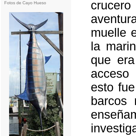
crucero
Fotos de Cayo Hueso
aventu
muelle e
la mari
que era
acceso 
esto fu
barcos 
enseñam
investig