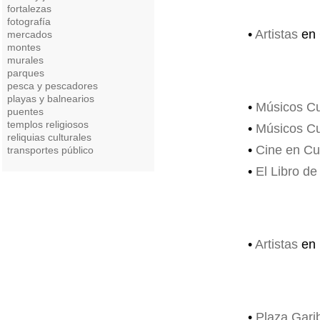
fortalezas
fotografía
•
Artistas
en 
mercados
montes
murales
parques
pesca y pescadores
playas y balnearios
•
Músicos C
puentes
templos religiosos
•
Músicos C
reliquias culturales
•
Cine en C
transportes público
•
El Libro de
•
Artistas
en
•
Plaza Garib