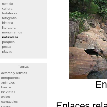
comida
cultura
fortalezas
fotografía
historia
literatura
monumentos
naturaleza
parques
pesca
playas
Temas
actores y artistas
aeropuertos
E
animales
barcos
bicicletas
calles
carnavales
Enlaces rel
carros