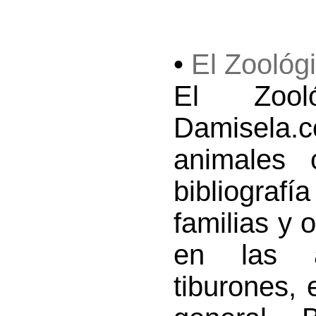
•
El Zoológ
El Zool
Damisela.
animales 
bibliogra
familias y 
en las av
tiburones,