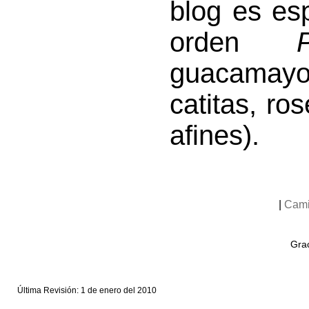
blog es es
orden
P
guacamayo
catitas, ro
afines).
|
Cami
Grac
Última Revisión: 1 de enero del 2010