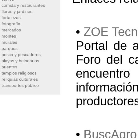
comida y restaurantes
flores y jardines
fortalezas
fotografía
•
ZOE Tec
mercados
montes
Portal de 
murales
parques
pesca y pescadores
Foro del c
playas y balnearios
puentes
encuentro
templos religiosos
reliquias culturales
informaci
transportes público
productores
•
BuscAgro