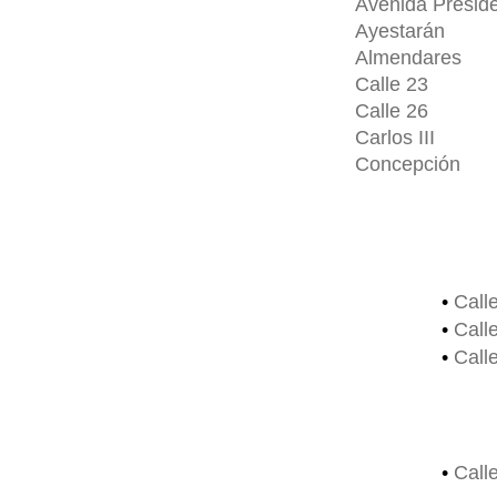
Avenida Presid
Ayestarán
Almendares
Calle 23
Calle 26
Carlos III
Concepción
•
Call
•
Call
•
Call
•
Call