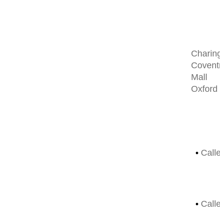
Charin
Coventr
Mall
Oxford 
•
Call
•
Call