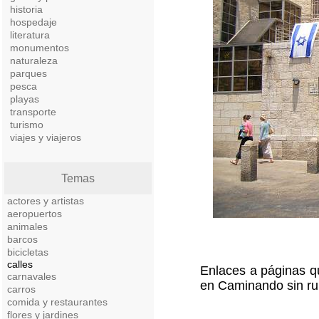
historia
hospedaje
literatura
monumentos
naturaleza
parques
pesca
playas
transporte
turismo
viajes y viajeros
Temas
actores y artistas
aeropuertos
animales
barcos
bicicletas
calles
Enlaces a páginas qu
carnavales
en Caminando sin ru
carros
comida y restaurantes
flores y jardines