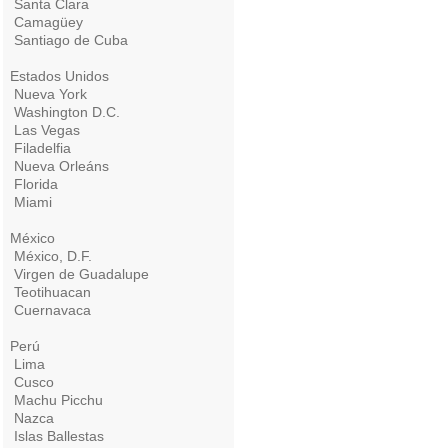
Santa Clara
Camagüey
Santiago de Cuba
Estados Unidos
Nueva York
Washington D.C.
Las Vegas
Filadelfia
Nueva Orleáns
Florida
Miami
México
México, D.F.
Virgen de Guadalupe
Teotihuacan
Cuernavaca
Perú
Lima
Cusco
Machu Picchu
Nazca
Islas Ballestas