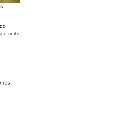
as
do
:
in rumbo
ires