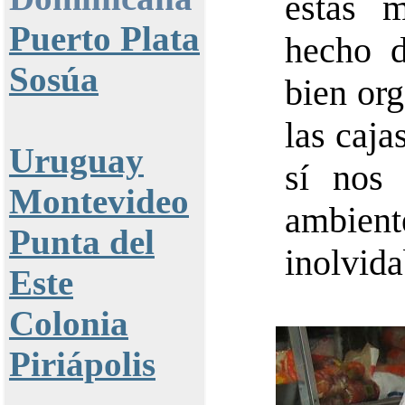
estas m
Puerto Plata
hecho d
Sosúa
bien org
las caja
Uruguay
sí nos
Montevideo
ambie
Punta del
inolvida
Este
Colonia
Piriápolis