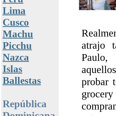
Lima
Cusco
Realmen
Machu
atrajo
Picchu
Nazca
Paulo,
Islas
aquell
Ballestas
probar 
grocery
República
compram
Dominicana