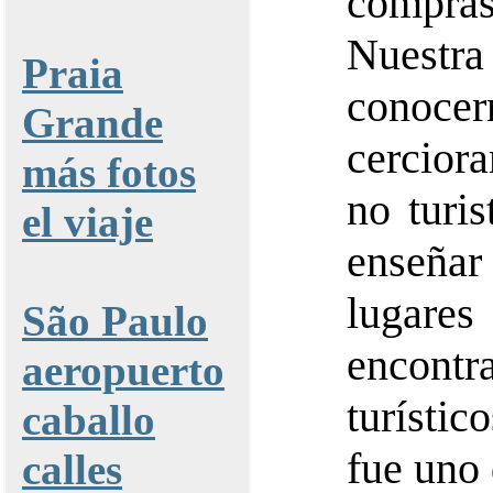
compras
Nuestra
Praia
conocern
Grande
cercior
más fotos
no turis
el viaje
enseñar
lugares
São Paulo
encont
aeropuerto
turístic
caballo
fue uno 
calles