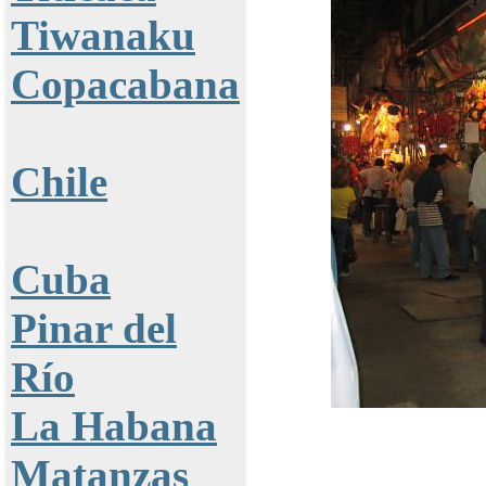
Tiwanaku
Copacabana
Chile
Cuba
Pinar del
Río
La Habana
Matanzas