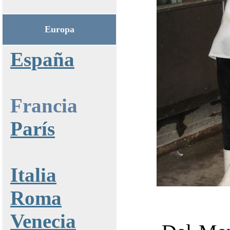
Europa
España
Francia
París
Italia
Roma
Venecia