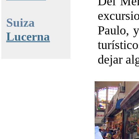
Del Mer
excursio
Suiza
Paulo, y
Lucerna
turísti
dejar al