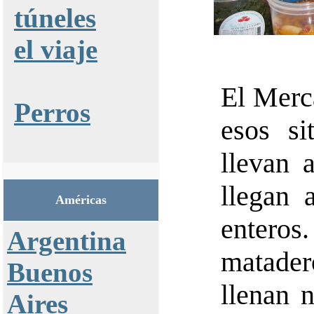
túneles
el viaje
El Merc
Perros
esos si
llevan a
llegan 
Américas
enteros.
Argentina
matade
Buenos
llenan 
Aires