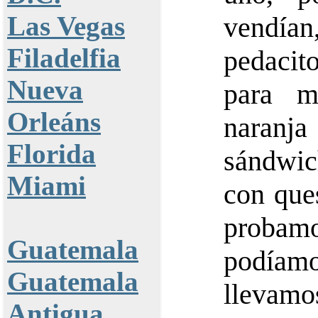
Las Vegas
vendían
Filadelfia
pedacit
Nueva
para m
Orleáns
naran
Florida
sándwic
Miami
con que
proba
Guatemala
podíamo
Guatemala
llevamos
Antigua