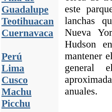
este parqu
Guadalupe
lanchas q
Teotihuacan
Nueva Yor
Cuernavaca
Hudson en
mantener e
Perú
general 
Lima
aproximada
Cusco
anuales.
Machu
Picchu