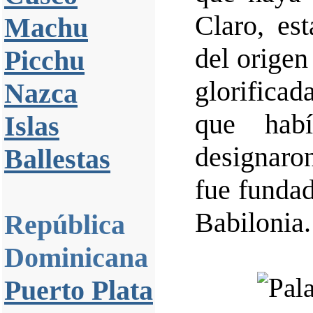
Claro, es
Machu
del origen
Picchu
glorifica
Nazca
que hab
Islas
designaro
Ballestas
fue fundad
Babilonia.
República
Dominicana
Puerto Plata