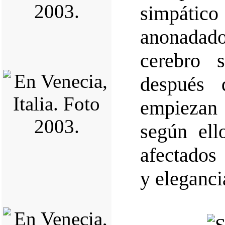
simpátic
anonadado
cerebro 
después 
empiezan
según ell
afectados
y eleganci