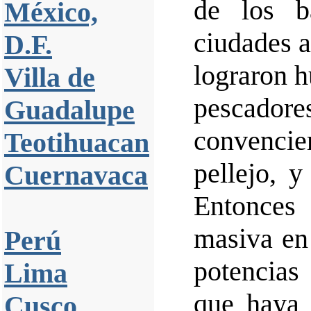
de los b
México,
ciudades a
D.F.
lograron hu
Villa de
pescadore
Guadalupe
convencie
Teotihuacan
pellejo, y
Cuernavaca
Entonces
masiva en 
Perú
potencia
Lima
que haya 
Cusco