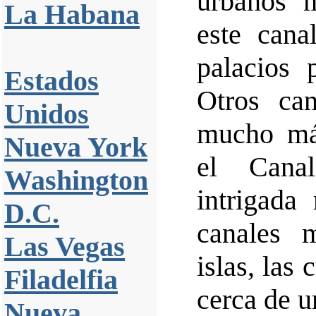
urbanos 
La Habana
este cana
palacios 
Estados
Otros ca
Unidos
mucho má
Nueva York
el Cana
Washington
intrigada
D.C.
canales 
Las Vegas
islas, las 
Filadelfia
cerca de u
Nueva