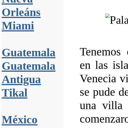
Orleáns
Miami
Tenemos e
Guatemala
en las isl
Guatemala
Venecia v
Antigua
se pude d
Tikal
una villa
comenzaro
México