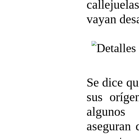
callejuel
vayan desa
Se dice qu
sus oríge
algunos 
aseguran 