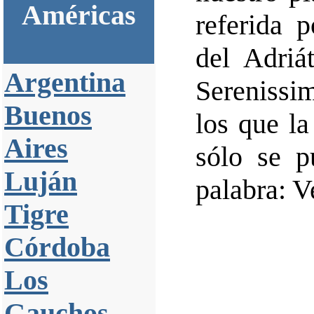
Américas
referida
del Adriá
Argentina
Serenissi
Buenos
los que l
Aires
sólo se p
Luján
palabra: V
Tigre
Córdoba
Los
Gauchos