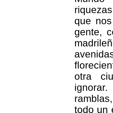
riquezas
que nos 
gente, 
madril
avenid
florecie
otra c
ignorar
ramblas
todo un 