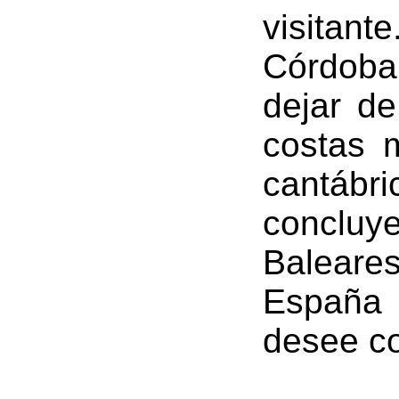
visitant
Córdoba
dejar de
costas m
cantábr
concluye
Baleares
España 
desee co