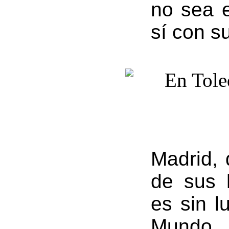
no sea e
sí con su
Madrid, 
de sus h
es sin l
Mundo 