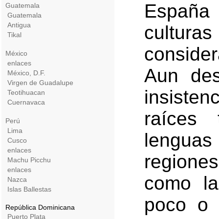
España 
Guatemala
Guatemala
Antigua
cultura
Tikal
consider
México
enlaces
Aun des
México, D.F.
Virgen de Guadalupe
insiste
Teotihuacan
Cuernavaca
raíces
Perú
Lima
lengua
Cusco
enlaces
regione
Machu Picchu
enlaces
como la
Nazca
Islas Ballestas
poco o
República Dominicana
Puerto Plata