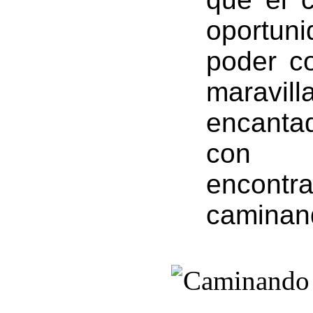
oportuni
poder co
maravi
encanta
con 
encont
caminan