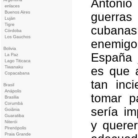
Antoni
enlaces
Buenos Aires
guerra
Luján
Tigre
cubana
Córdoba
Los Gauchos
enemig
Bolivia
España 
La Paz
Lago Titicaca
Tiwanaku
es que 
Copacabana
tan inci
Brasil
Anápolis
tomar pa
Brasilia
Corumbá
sería im
Goiânia
Guaratiba
y querer
Niterói
Pirenópolis
Praia Grande