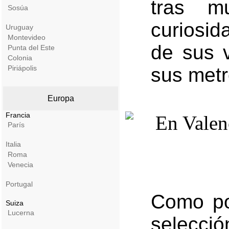
tras m
Sosúa
curiosid
Uruguay
Montevideo
de sus 
Punta del Este
Colonia
Piriápolis
sus metró
Europa
Francia
París
Italia
Roma
Venecia
Portugal
Como po
Suiza
Lucerna
selecció