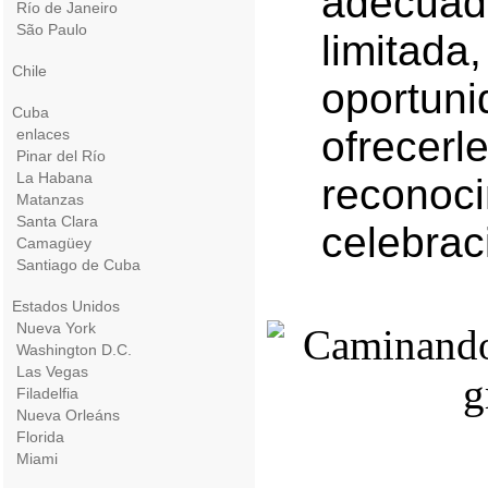
adecuad
Río de Janeiro
São Paulo
limitad
Chile
oportu
Cuba
ofre
enlaces
Pinar del Río
La Habana
recon
Matanzas
Santa Clara
celebrac
Camagüey
Santiago de Cuba
Estados Unidos
Nueva York
Washington D.C.
Las Vegas
Filadelfia
Nueva Orleáns
Florida
Miami