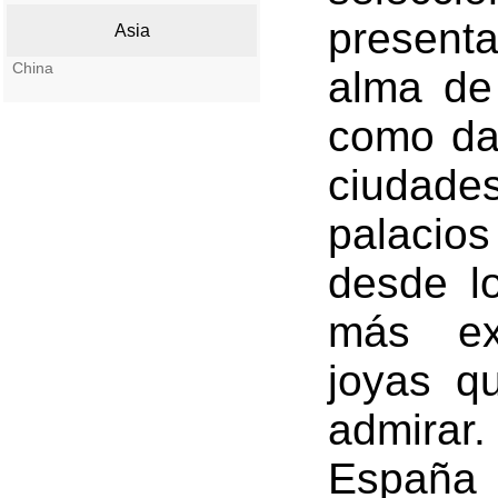
presenta
Asia
China
alma de
como da 
ciudad
palacio
desde l
más ex
joyas q
admirar.
España 