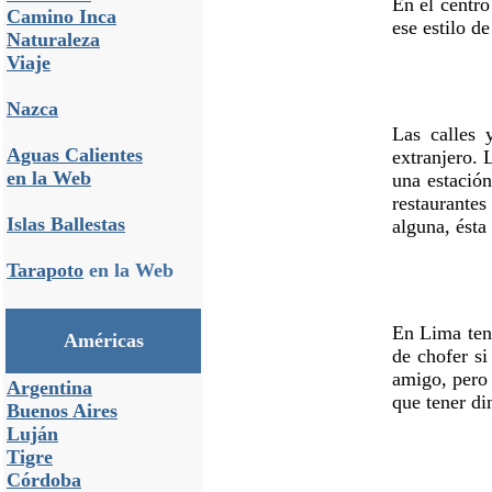
En el centro
Camino Inca
ese estilo d
Naturaleza
Viaje
Nazca
Las calles 
Aguas Calientes
extranjero. 
en la Web
una estació
restaurantes
Islas Ballestas
alguna, ésta
Tarapoto
en la Web
En Lima ten
Américas
de chofer s
amigo, pero 
Argentina
que tener di
Buenos Aires
Luján
Tigre
Córdoba