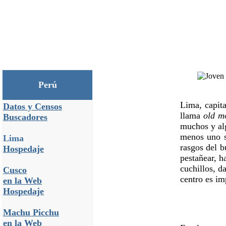
Perú
Lima, capita
Datos y Censos
llama
old m
Buscadores
muchos y al
menos uno se
Lima
rasgos del b
Hospedaje
pestañear, h
cuchillos, d
Cusco
centro es im
en la Web
Hospedaje
Machu Picchu
en la Web