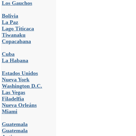
Los Gauchos
Bolivia
La Paz
Lago Titicaca
Tiwanaku
Copacabana
Cuba
La Habana
Estados Unidos
Nueva York
Washington D.C.
Las Vegas
Filadelfia
Nueva Orleáns
Miami
Guatemala
Guatemala