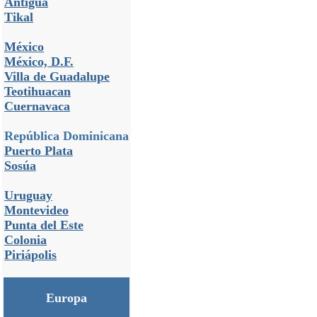
Antigua
Tikal
México
México, D.F.
Villa de Guadalupe
Teotihuacan
Cuernavaca
República Dominicana
Puerto Plata
Sosúa
Uruguay
Montevideo
Punta del Este
Colonia
Piriápolis
Europa