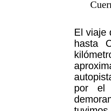
Cuer
El viaje
hasta 
kiló
aproxim
autopis
por el
demoram
tuvimos 