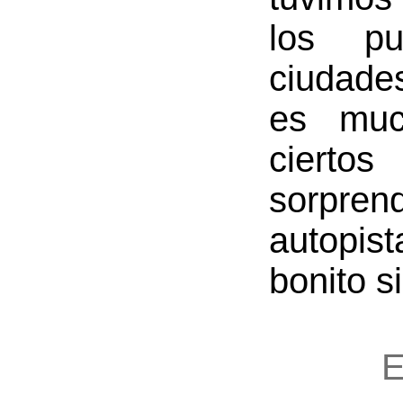
los pu
ciudade
es muc
ciert
sorpren
autopis
bonito si
E