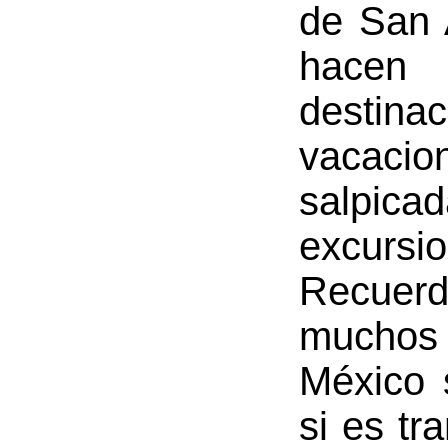
de San 
hacen
destin
vacac
salpi
excurs
Recuerd
muchos
México 
si es tr