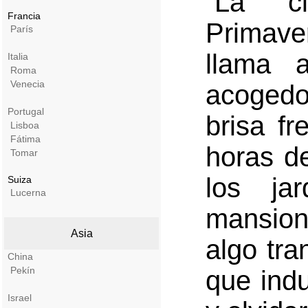
“La c
Francia
Primave
París
llama 
Italia
Roma
Venecia
acogedor
Portugal
brisa f
Lisboa
Fátima
horas d
Tomar
los ja
Suiza
Lucerna
mansion
Asia
algo tra
China
Pekín
que ind
Israel