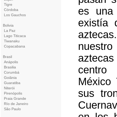
Tigre
es una
Córdoba
Los Gauchos
existía
Bolivia
La Paz
azteca
Lago Titicaca
Tiwanaku
nuestro
Copacabana
aztecas
Brasil
Anápolis
centro
Brasilia
Corumbá
Goiânia
México 
Guaratiba
Niterói
sus tro
Pirenópolis
Praia Grande
Cuernav
Río de Janeiro
São Paulo
en los 