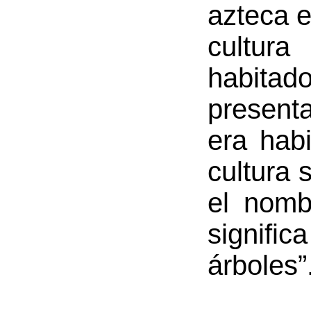
azteca e
cultur
habita
present
era habi
cultura 
el nomb
signific
árboles”