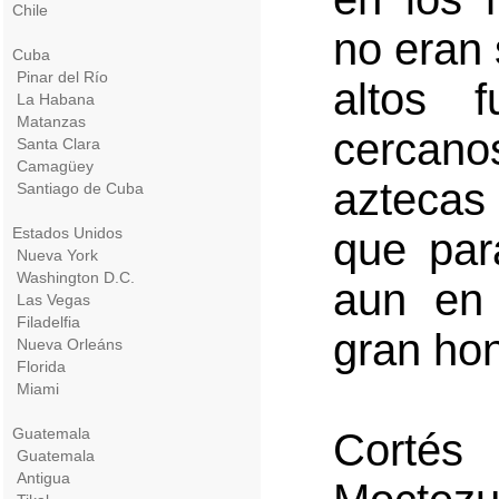
Chile
no eran
Cuba
Pinar del Río
altos f
La Habana
Matanzas
cercano
Santa Clara
Camagüey
aztecas
Santiago de Cuba
Estados Unidos
que par
Nueva York
Washington D.C.
aun en 
Las Vegas
Filadelfia
gran hon
Nueva Orleáns
Florida
Miami
Guatemala
Cortés 
Guatemala
Antigua