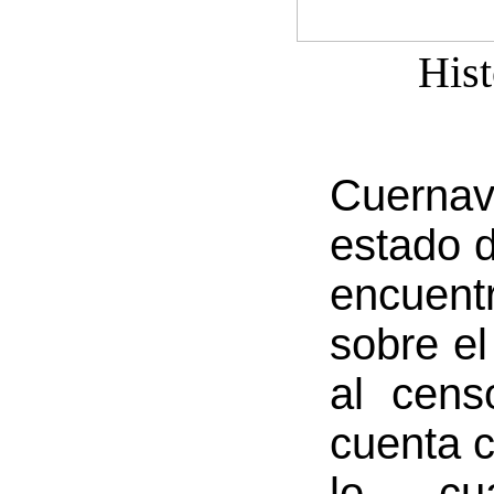
Hist
Cuerna
estado 
encuen
sobre el
al cens
cuenta 
lo cu