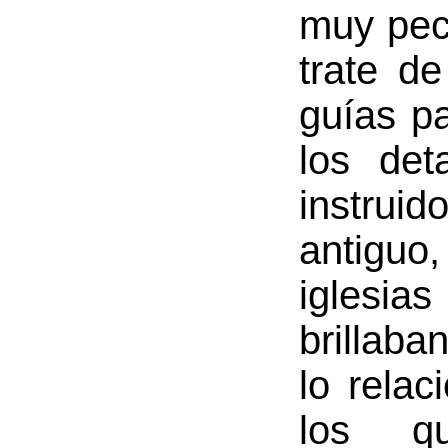
muy pecu
trate d
guías p
los det
instrui
antiguo
iglesia
brillab
lo rela
los q