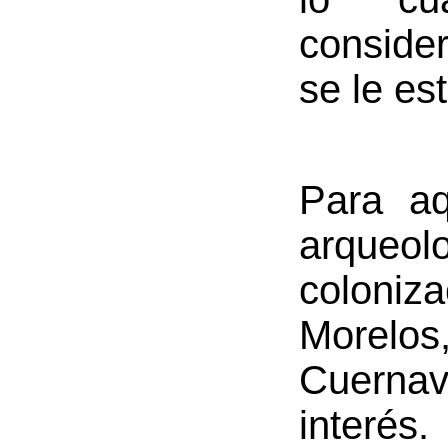
conside
se le es
Para aq
arqueol
coloniz
Morelos
Cuernav
interés