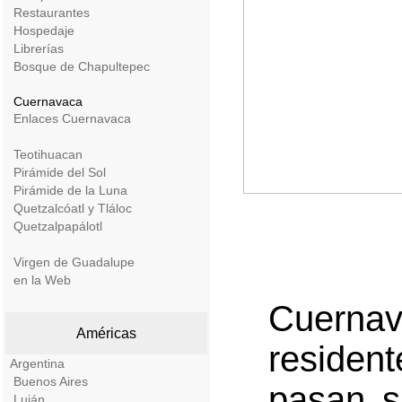
Restaurantes
Hospedaje
Librerías
Bosque de Chapultepec
Cuernavaca
Enlaces Cuernavaca
Teotihuacan
Pirámide del Sol
Pirámide de la Luna
Quetzalcóatl y Tláloc
Quetzalpapálotl
Virgen de Guadalupe
en la Web
Cuerna
Américas
reside
Argentina
Buenos Aires
pasan s
Luján