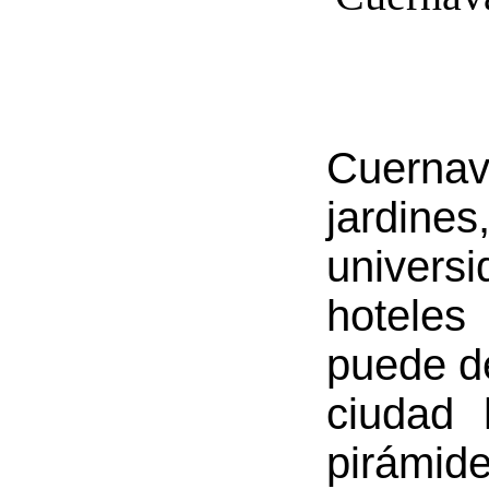
Cuerna
jardin
univer
hoteles
puede de
ciudad 
pirámid