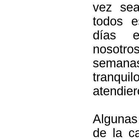
vez sea
todos e
días e
nosotr
semana
tranqui
atendier
Algunas 
de la ca