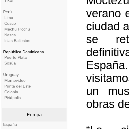
Moctezu
Tikal
verano 
Perú
Lima
ciudad 
Cusco
Machu Picchu
Nazca
se ret
Islas Ballestas
definit
República Dominicana
Puerto Plata
España
Sosúa
visitam
Uruguay
Montevideo
Punta del Este
un mus
Colonia
Piriápolis
obras de
Europa
España