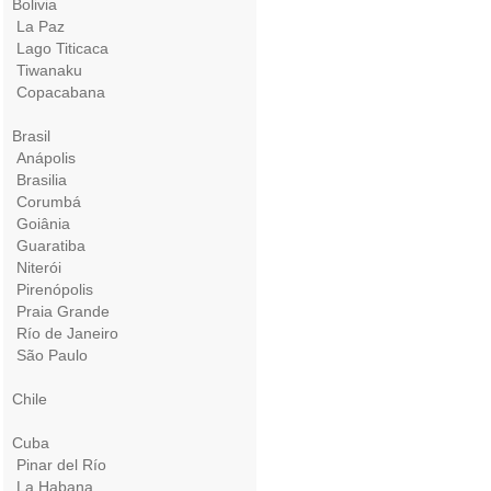
Bolivia
La Paz
Lago Titicaca
Tiwanaku
Copacabana
Brasil
Anápolis
Brasilia
Corumbá
Goiânia
Guaratiba
Niterói
Pirenópolis
Praia Grande
Río de Janeiro
São Paulo
Chile
Cuba
Pinar del Río
La Habana