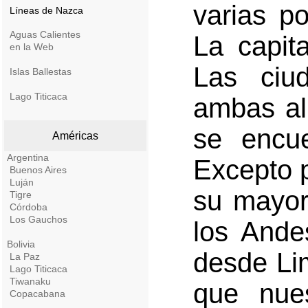
varias p
Líneas de Nazca
Aguas Calientes
La capit
en la Web
Las ciu
Islas Ballestas
Lago Titicaca
ambas al 
se encu
Américas
Argentina
Excepto p
Buenos Aires
Luján
su mayor 
Tigre
Córdoba
Los Gauchos
los Ande
Bolivia
desde Li
La Paz
Lago Titicaca
Tiwanaku
que nues
Copacabana