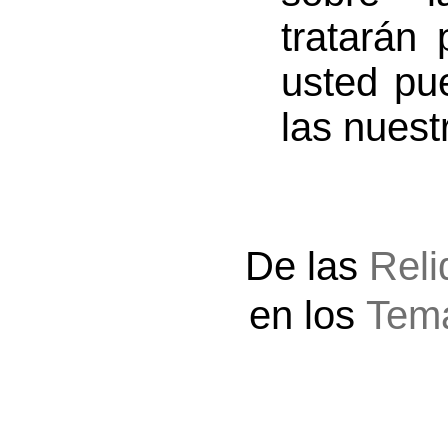
tratarán
usted pu
las nuest
De las
Reli
en los
Tema