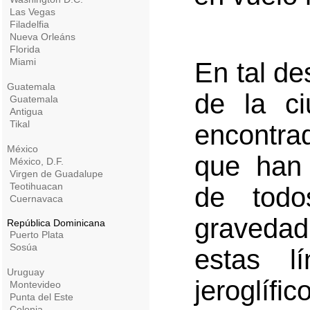
Las Vegas
Filadelfia
Nueva Orleáns
Florida
Miami
En tal de
Guatemala
de la c
Guatemala
Antigua
Tikal
encontra
México
que han 
México, D.F.
Virgen de Guadalupe
Teotihuacan
de todo
Cuernavaca
graveda
República Dominicana
Puerto Plata
Sosúa
estas l
Uruguay
jeroglífi
Montevideo
Punta del Este
Colonia