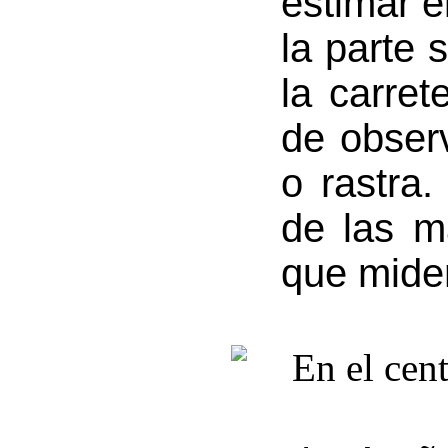
estimar e
la parte 
la carret
de obser
o rastra
de las m
que miden