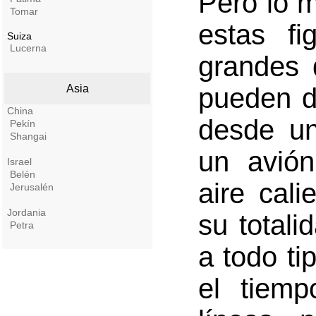
Pero lo 
Tomar
estas f
Suiza
Lucerna
grandes 
Asia
pueden di
China
desde un
Pekín
Shangai
un avión
Israel
Belén
aire cal
Jerusalén
Jordania
su totali
Petra
a todo ti
el tiemp