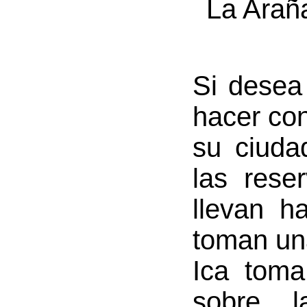
La Arañ
Si desea
hacer con
su ciuda
las rese
llevan h
toman un
Ica toma
sobre l