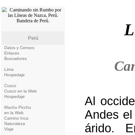
L
Perú
Datos y Censos
Enlaces
Buscadores
Ca
Lima
Hospedaje
Cusco
Cusco en la Web
Hospedaje
Al occide
Machu Picchu
Andes el 
en la Web
Camino Inca
Naturaleza
árido. 
Viaje