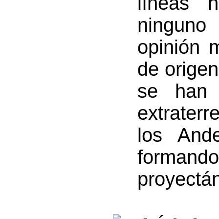
líneas 
ninguno
opinión 
de origen
se han 
extraterr
los Ande
forma
proyectá