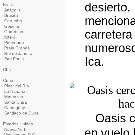
desier
Brasil
Anápolis
Brasilia
mencion
Corumbá
Goiânia
carret
Guaratiba
Niterói
Pirenópolis
numeroso
Praia Grande
Río de Janeiro
Ica.
Sao Paulo
Chile
Cuba
Pinar del Río
La Habana
Matanzas
Santa Clara
Camagüey
Santiago de Cuba
Oasis c
Estados Unidos
en vuelo 
Nueva York
Washington D.C.