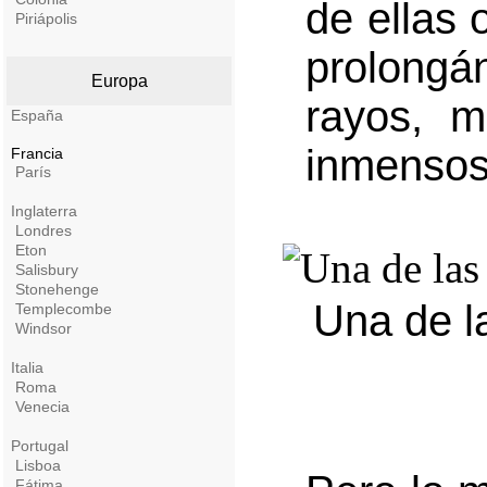
de ellas 
Piriápolis
prolong
Europa
rayos, m
España
inmensos
Francia
París
Inglaterra
Londres
Eton
Salisbury
Stonehenge
Una de la
Templecombe
Windsor
Italia
Roma
Venecia
Portugal
Lisboa
Fátima