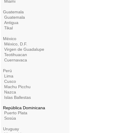
Miami
Guatemala
Guatemala
Antigua
Tikal
México
México, D.F.
Virgen de Guadalupe
Teotihuacan
Cuernavaca
Perú
Lima
Cusco
Machu Picchu
Nazca
Islas Ballestas
República Dominicana
Puerto Plata
Sosúa
Uruguay