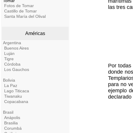
marítimas
Tomar
Fotos de Tomar
las tres c
Castillo de Tomar
Santa María del Olival
Américas
Argentina
Buenos Aires
Luján
Tigre
Córdoba
Por todas 
Los Gauchos
donde nos
Templarios
Bolivia
para no ve
La Paz
ejemplo de
Lago Titicaca
Tiwanaku
declarado
Copacabana
Brasil
Anápolis
Brasilia
Corumbá