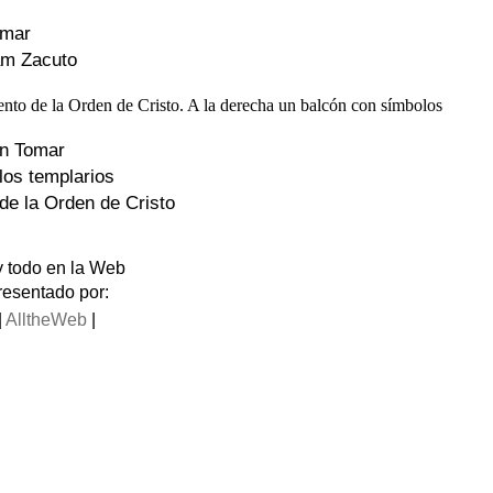
omar
am Zacuto
en Tomar
los templarios
 de la Orden de Cristo
y todo en la Web
resentado por:
|
AlltheWeb
|