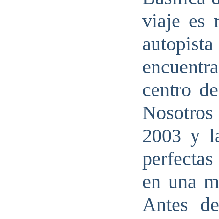
viaje es 
autopist
encuentr
centro d
Nosotro
2003 y l
perfectas
en una ma
Antes de