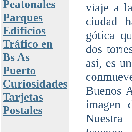
Peatonales
viaje a l
Parques
ciudad h
Edificios
gótica q
Tráfico en
dos torre
Bs As
así, es u
Puerto
conmueve
Curiosidades
Buenos Ai
Tarjetas
imagen d
Postales
Nuestra