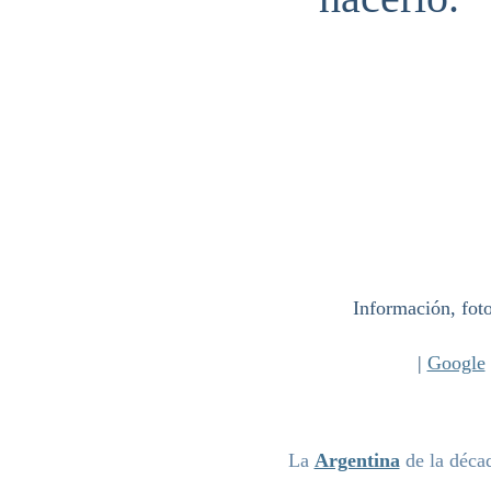
Información, fot
|
Google
La
Argentina
de la déca