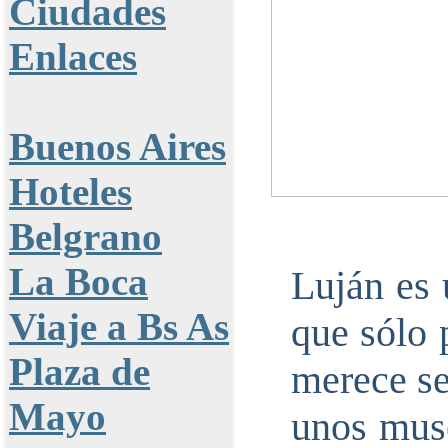
Ciudades
Enlaces
Buenos Aires
Hoteles
Belgrano
La Boca
Luján es 
Viaje a Bs As
que sólo 
Plaza de
merece se
Mayo
unos muse