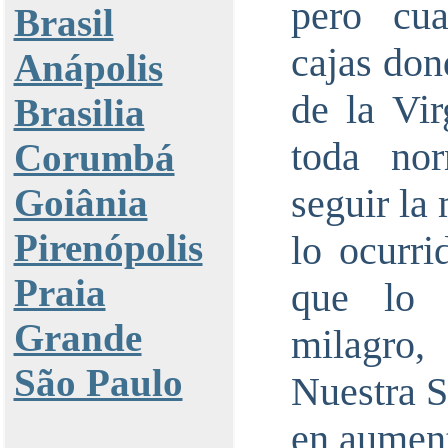
pero cua
Brasil
cajas don
Anápolis
de la Vi
Brasilia
toda no
Corumbá
Goiânia
seguir la
Pirenópolis
lo ocurri
Praia
que lo 
Grande
milagro,
São Paulo
Nuestra S
en aumen