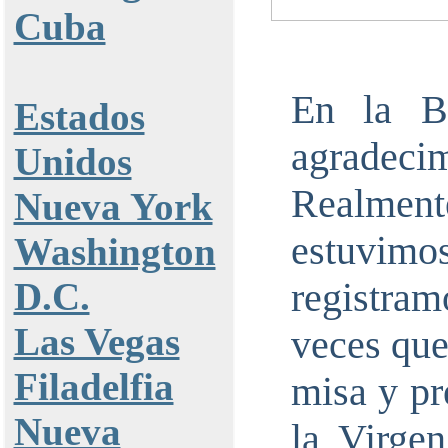
Cuba
En la B
Estados
agradec
Unidos
Realmen
Nueva York
estuvi
Washington
D.C.
registr
Las Vegas
veces que
Filadelfia
misa y pr
Nueva
la Virgen