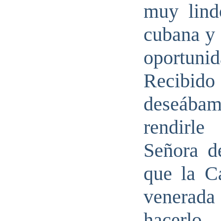
muy lind
cubana y 
oportuni
Recibido
deseábam
rendirle
Señora d
que la C
venerada
hacerlo.