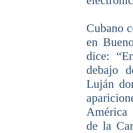
electrónic
Cubano co
en Bueno
dice: “E
debajo d
Luján do
aparicio
América 
de la Ca