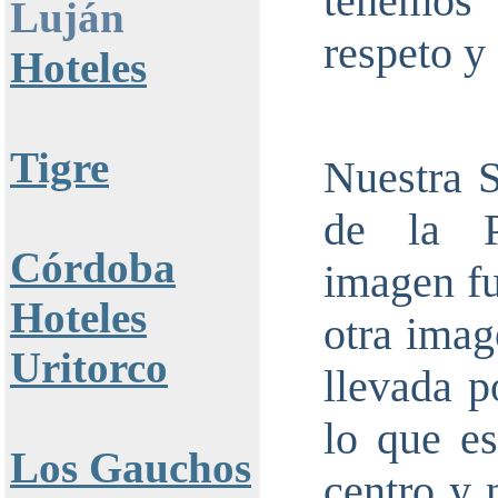
tenemos
Luján
respeto y
Hoteles
Tigre
Nuestra 
de la P
Córdoba
imagen fu
Hoteles
otra imag
Uritorco
llevada p
lo que es
Los Gauchos
centro y 