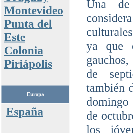
Una de 
Montevideo
conside
Punta del
culturale
Este
ya que e
Colonia
gauchos,
Piriápolis
de septi
también d
Europa
domingo 
España
de octubr
los jóv