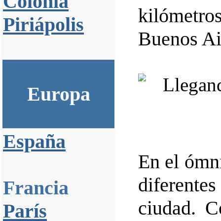
Colonia
kilómetro
Piriápolis
Buenos Ai
Europa
España
En el ómni
diferent
Francia
ciudad. C
París