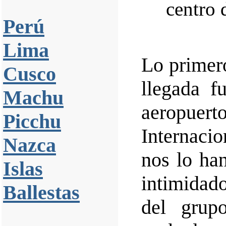
Perú
Lima
Lo primero
Cusco
llegada f
Machu
aeropue
Picchu
Internacio
Nazca
nos lo ha
Islas
intimidado
Ballestas
del grup