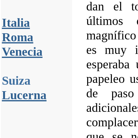
dan el t
últimos
Italia
magnífico 
Roma
es muy i
Venecia
esperaba 
papeleo us
Suiza
de paso
Lucerna
adiciona
complace
que se n