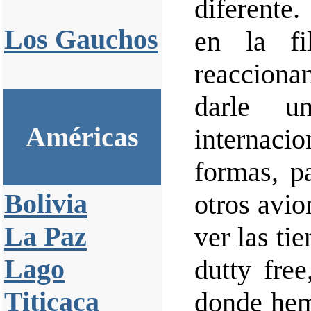
diferente
Los Gauchos
en la fi
reaccion
darle u
Américas
internaci
formas, p
Bolivia
otros avion
La Paz
ver las tie
Lago
dutty free
Titicaca
donde hem