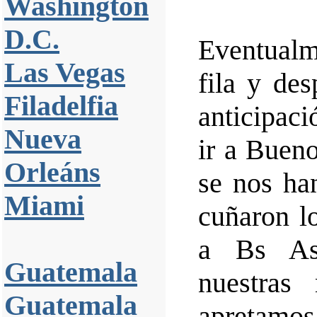
Washington
D.C.
Eventual
Las Vegas
fila y de
Filadelfia
anticipaci
Nueva
ir a Bueno
Orleáns
se nos han
Miami
cuñaron lo
a Bs As
Guatemala
nuestras
Guatemala
apretamos