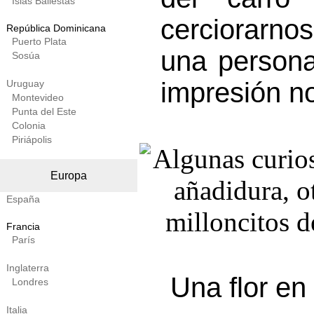
Islas Ballestas
cerciorarn
República Dominicana
Puerto Plata
una persona
Sosúa
impresión n
Uruguay
Montevideo
Punta del Este
Colonia
Piriápolis
Europa
España
Francia
París
Inglaterra
Una flor en
Londres
Italia