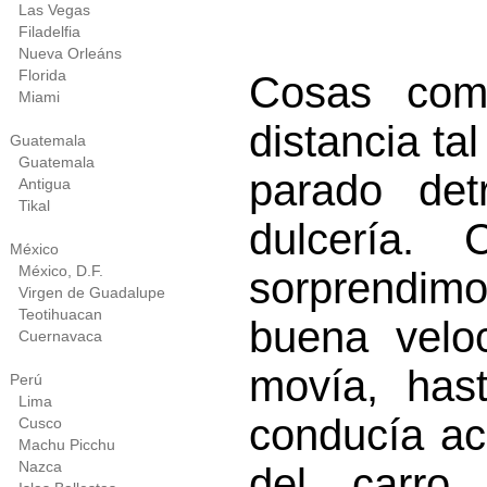
Las Vegas
Filadelfia
Nueva Orleáns
Florida
Cosas com
Miami
distancia ta
Guatemala
Guatemala
parado de
Antigua
Tikal
dulcería.
México
México, D.F.
sorprendim
Virgen de Guadalupe
Teotihuacan
buena velo
Cuernavaca
movía, has
Perú
Lima
conducía ac
Cusco
Machu Picchu
Nazca
del carro