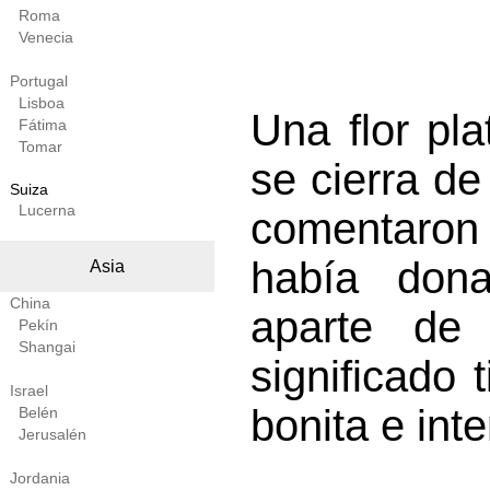
Roma
Venecia
Portugal
Lisboa
Una flor pl
Fátima
Tomar
se cierra d
Suiza
Lucerna
comentaron
había dona
Asia
China
aparte de 
Pekín
Shangai
significado
Israel
bonita e int
Belén
Jerusalén
Jordania