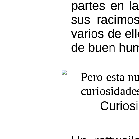
partes en l
sus racimo
varios de el
de buen hum
Curios