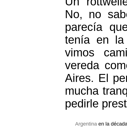
Un rottweil
No, no sab
parecía que
tenía en l
vimos cam
vereda como
Aires. El p
mucha tranqu
pedirle prest
Argentina
en la décad