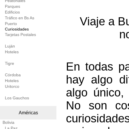
Peatonales
Parques
Edificios
Viaje a B
Tráfico en Bs As
Puerto
Curiosidades
n
Tarjetas Postales
Luján
Hoteles
En todas pa
Tigre
Córdoba
hay algo dif
Hoteles
Uritorco
algo único,
Los Gauchos
No son cos
Américas
curiosidad
Bolivia
La Paz