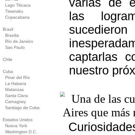
varias de e
Lago Titicaca
Tiwanaku
las logra
Copacabana
sucedie
Brasil
Brasilia
inesperad
Río de Janeiro
Sao Paulo
captarlas 
Chile
nuestro próx
Cuba
Pinar del Río
La Habana
Matanzas
Santa Clara
Camagüey
Santiago de Cuba
Estados Unidos
Curiosidade
Nueva York
Washington D.C.