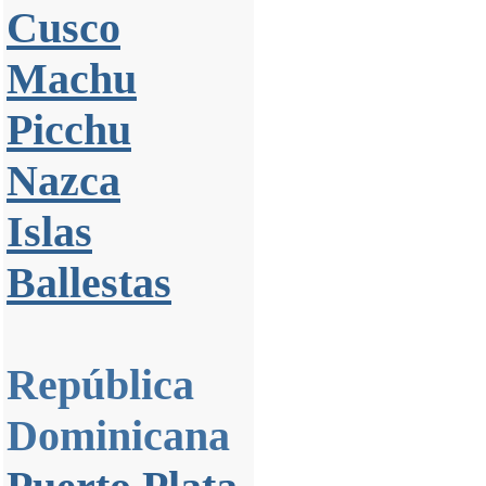
Cusco
Machu
Picchu
Nazca
Islas
Ballestas
República
Dominicana