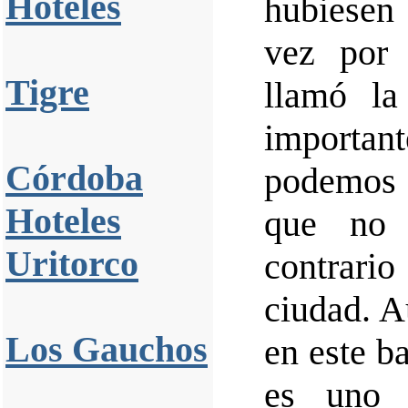
Hoteles
hubiesen
vez por
Tigre
llamó la
importa
Córdoba
podemos 
Hoteles
que no 
Uritorco
contrari
ciudad. 
Los Gauchos
en este b
es uno 