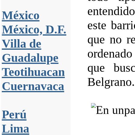
entendid
México
este barr
México, D.F.
que no r
Villa de
ordenado
Guadalupe
que bus
Teotihuacan
Belgrano.
Cuernavaca
Perú
Lima