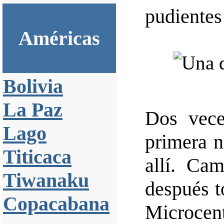
pudientes
Américas
Bolivia
La Paz
Dos vece
Lago
primera n
Titicaca
allí. Ca
Tiwanaku
después t
Copacabana
Microce