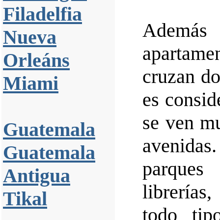
Filadelfia
Además
Nueva
apartame
Orleáns
cruzan do
Miami
es consid
se ven mu
Guatemala
avenida
Guatemala
parques
Antigua
librerías
Tikal
todo tip