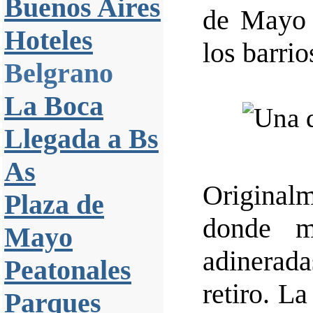
Buenos Aires
de Mayo 
Hoteles
los barri
Belgrano
La Boca
Llegada a Bs
As
Original
Plaza de
donde m
Mayo
adinera
Peatonales
retiro. La
Parques