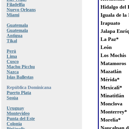
Filadelfia
Hidalgo del 
Nuevo Orleans
Iguala de la
Miami
Irapuato
Guatemala
Guatemala
Jalapa Enrí
Antigua
La Paz*
Tikal
León
Perú
Los Mochis
Lima
Cusco
Matamoros
Machu Picchu
Mazatlán
Nazca
Islas Ballestas
Mérida*
Mexicali*
República Dominicana
Puerto Plata
Minatitlán
Sosúa
Monclova
Uruguay
Monterrey*
Montevideo
Punta del Este
Morelia*
Colonia
Naucalpan d
Piriápolis