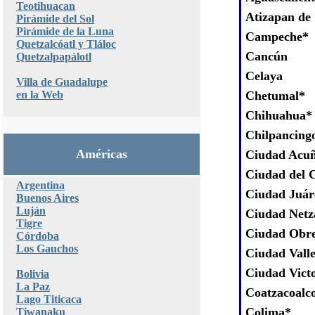
Teotihuacan
Atizapan de
Pirámide del Sol
Pirámide de la Luna
Campeche*
Quetzalcóatl y Tláloc
Cancún
Quetzalpapálotl
Celaya
Villa de Guadalupe
en la Web
Chetumal*
Chihuahua*
Chilpancingo
Américas
Ciudad Acu
Ciudad del 
Argentina
Ciudad Juár
Buenos Aires
Luján
Ciudad Netz
Tigre
Ciudad Obr
Córdoba
Los Gauchos
Ciudad Valle
Ciudad Vict
Bolivia
La Paz
Coatzacoalc
Lago Titicaca
Colima*
Tiwanaku