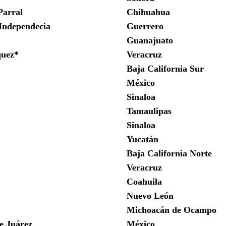
Parral
Chihuahua
 Independecia
Guerrero
Guanajuato
quez*
Veracruz
Baja California Sur
México
Sinaloa
Tamaulipas
Sinaloa
Yucatán
Baja California Norte
Veracruz
Coahuila
Nuevo León
Michoacán de Ocampo
e Juárez
México