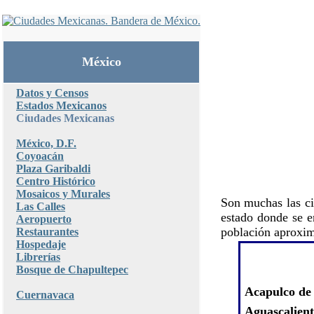
México
Datos y Censos
Estados Mexicanos
Ciudades Mexicanas
México, D.F.
Coyoacán
Plaza Garibaldi
Centro Histórico
Mosaicos y Murales
Son muchas las ci
Las Calles
estado donde se e
Aeropuerto
población aproxim
Restaurantes
Hospedaje
Librerías
Bosque de Chapultepec
Acapulco de
Cuernavaca
Aguascalient