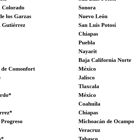
o Colorado
Sonora
de los Garzas
Nuevo León
 Gutiérrez
San Luis Potosí
Chiapas
Puebla
Nayarit
Baja California Norte
a de Comonfort
México
e
Jalisco
Tlaxcala
erdo*
México
Coahuila
rrez*
Chiapas
 Progreso
Michoacán de Ocampo
Veracruz
a*
Tabasco