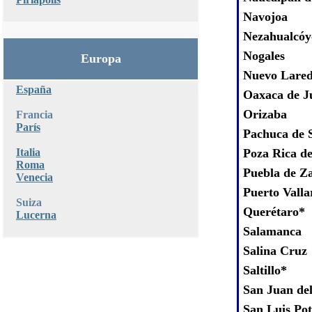
Navojoa
Nezahualcóy
Nogales
Europa
Nuevo Lare
España
Oaxaca de J
Orizaba
Francia
París
Pachuca de 
Italia
Poza Rica d
Roma
Puebla de Z
Venecia
Puerto Valla
Suiza
Querétaro*
Lucerna
Salamanca
Salina Cruz
Saltillo*
San Juan del
San Luis Pot