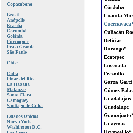
Copacabana
Córdoba
Brasil
Cuautla Mor
Anápolis
Cuernavaca
Brasilia
Corumbá
Culiacán Ro
Goiânia
Delicias
Pirenópolis
Praia Grande
Durango*
São Paulo
Ecatepec
Chile
Ensenada
Fresnillo
Cuba
Pinar del Río
Garza Garcí
La Habana
Matanzas
Gómez Palac
Santa Clara
Guadalajara
Camagüey
Santiago de Cuba
Guadalupe
Guanajuato
Estados Unidos
Nueva York
Guaymas
Washington D.C.
Hermosillo*
Las Vegas