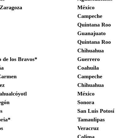
 Zaragoza
México
Campeche
Quintana Roo
Guanajuato
Quintana Roo
Chihuahua
 de los Bravos*
Guerrero
ña
Coahuila
Carmen
Campeche
ez
Chihuahua
ahualcóyotl
México
egón
Sonora
s
San Luis Potosí
oria*
Tamaulipas
os
Veracruz
Colima