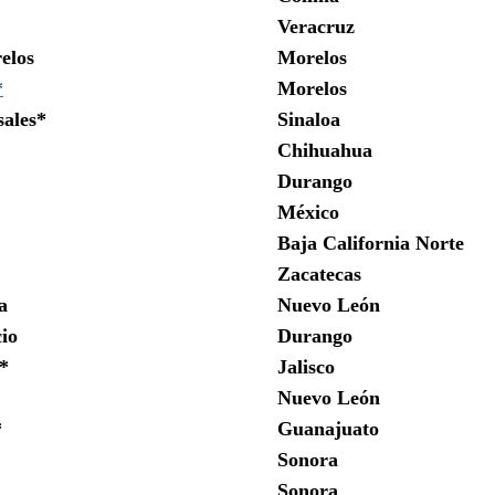
Veracruz
elos
Morelos
*
Morelos
sales*
Sinaloa
Chihuahua
Durango
México
Baja California Norte
Zacatecas
a
Nuevo León
io
Durango
*
Jalisco
Nuevo León
*
Guanajuato
Sonora
Sonora