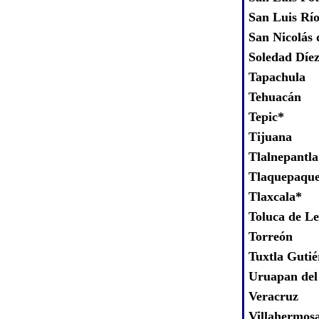
San Luis Rí
San Nicolás 
Soledad Díez
Tapachula
Tehuacán
Tepic*
Tijuana
Tlalnepantl
Tlaquepaqu
Tlaxcala*
Toluca de L
Torreón
Tuxtla Gutié
Uruapan del
Veracruz
Villahermos