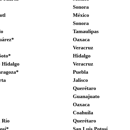
Sonora
otl
México
Sonora
do
Tamaulipas
uárez*
Oaxaca
Veracruz
Soto*
Hidalgo
e Hidalgo
Veracruz
aragoza*
Puebla
rta
Jalisco
Querétaro
Guanajuato
Oaxaca
Coahuila
 Río
Querétaro
osí*
San Luis Potosí