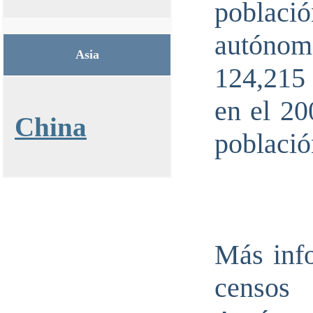
poblac
autónom
Asia
124,215
en el 20
China
població
Más info
censo