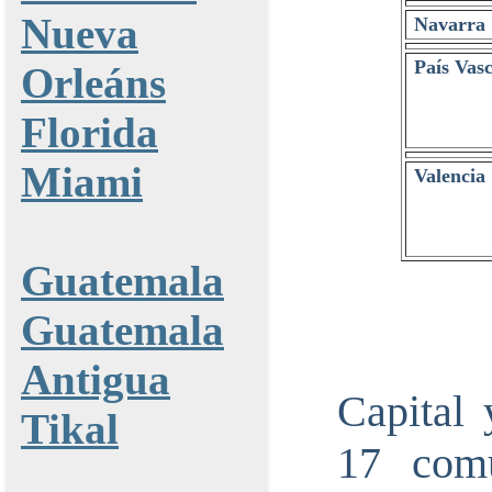
Nueva
Navarra
País Vas
Orleáns
Florida
Miami
Valencia
Guatemala
Guatemala
Antigua
Capital 
Tikal
17 com