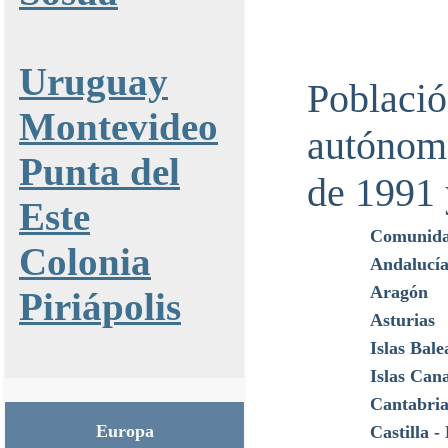
Uruguay
Poblac
Montevideo
autónom
Punta del
de 1991 
Este
Comunid
Colonia
Andalucí
Aragón
Piriápolis
Asturias
Islas Bale
Islas Can
Cantabri
Europa
Castilla 