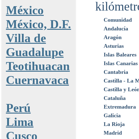
kilómetr
México
Comunidad
México, D.F.
Andalucía
Villa de
Aragón
Asturias
Guadalupe
Islas Baleares
Teotihuacan
Islas Canarias
Cantabria
Cuernavaca
Castilla - La
Castilla y Leó
Cataluña
Perú
Extremadura
Galicia
Lima
La Rioja
Cusco
Madrid