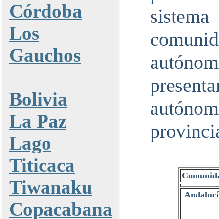
Córdoba
sistema
Los
comunid
Gauchos
autón
presen
Bolivia
autóno
La Paz
provinci
Lago
Titicaca
Comunid
Tiwanaku
Andalucí
Copacabana