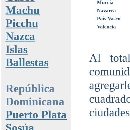
Murcia
Machu
Navarra
País Vasco
Picchu
Valencia
Nazca
Islas
Al tot
Ballestas
comunid
agrega
República
cuadrad
Dominicana
ciudades
Puerto Plata
Sosúa