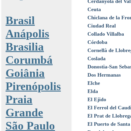
Cerdanyola del Val
Ceuta
Brasil
Chiclana de la Fro
Ciudad Real
Anápolis
Collado Villalba
Córdoba
Brasilia
Cornellà de Llobre
Corumbá
Coslada
Donostia-San Sebas
Goiânia
Dos Hermanas
Pirenópolis
Elche
Elda
Praia
El Ejido
El Ferrol del Caudi
Grande
El Prat de Llobreg
São Paulo
El Puerto de Santa