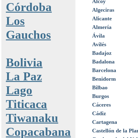
Alcoy
Córdoba
Algeciras
Los
Alicante
Almería
Gauchos
Ávila
Avilés
Badajoz
Bolivia
Badalona
Barcelona
La Paz
Benidorm
Lago
Bilbao
Burgos
Titicaca
Cáceres
Cádiz
Tiwanaku
Cartagena
Copacabana
Castellón de la Pla