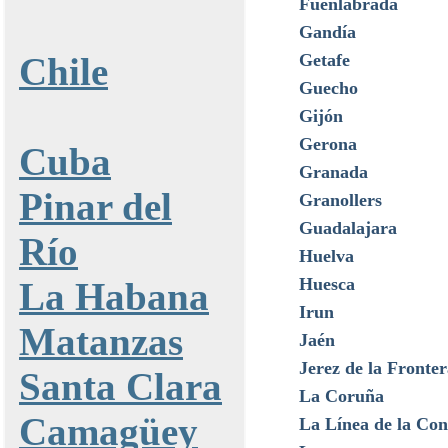
Fuenlabrada
Gandía
Chile
Getafe
Guecho
Gijón
Gerona
Cuba
Granada
Pinar del
Granollers
Guadalajara
Río
Huelva
Huesca
La Habana
Irun
Matanzas
Jaén
Jerez de la Fronter
Santa Clara
La Coruña
Camagüey
La Línea de la Con