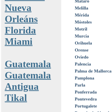
Mataró
Nueva
Melilla
Mérida
Orleáns
Móstoles
Florida
Motril
Murcia
Miami
Orihuela
Orense
Oviedo
Guatemala
Palencia
Palma de Mallorca
Guatemala
Pamplona
Antigua
Parla
Ponferrada
Tikal
Pontevedra
Portugalete