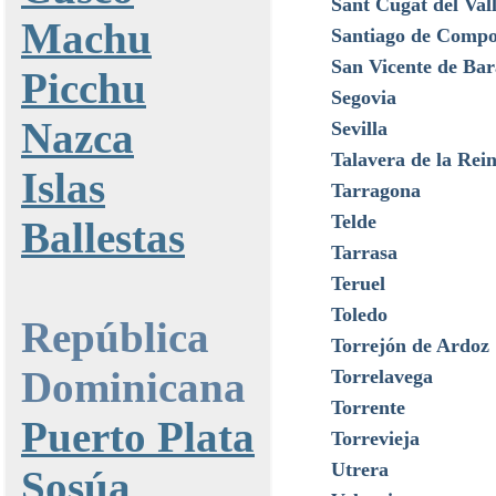
Sant Cugat del Vall
Machu
Santiago de Compo
San Vicente de Bar
Picchu
Segovia
Nazca
Sevilla
Talavera de la Rei
Islas
Tarragona
Telde
Ballestas
Tarrasa
Teruel
Toledo
República
Torrejón de Ardoz
Dominicana
Torrelavega
Torrente
Puerto Plata
Torrevieja
Utrera
Sosúa