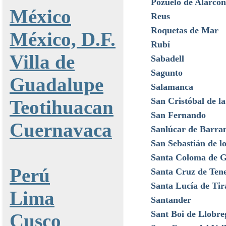
Pozuelo de Alarcón
México
Reus
Roquetas de Mar
México, D.F.
Rubí
Villa de
Sabadell
Sagunto
Guadalupe
Salamanca
San Cristóbal de l
Teotihuacan
San Fernando
Cuernavaca
Sanlúcar de Barr
San Sebastián de l
Santa Coloma de 
Perú
Santa Cruz de Tene
Santa Lucía de Tir
Lima
Santander
Sant Boi de Llobre
Cusco