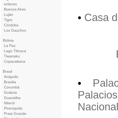
enlaces
Buenos Aires
Casa d
•
Luján
Tigre
Córdoba
Los Gauchos
Bolivia
La Paz
Lago Titicaca
Tiwanaku
Copacabana
Brasil
Anápolis
Pala
•
Brasilia
Corumbá
Palacios
Goiânia
Guaratiba
Niterói
Naciona
Pirenópolis
Praia Grande