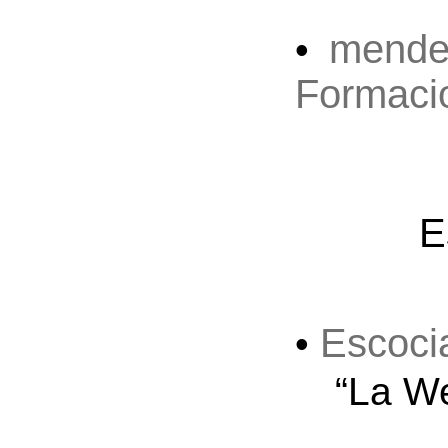
mende
•
Formaci
E
Escoci
•
“La W