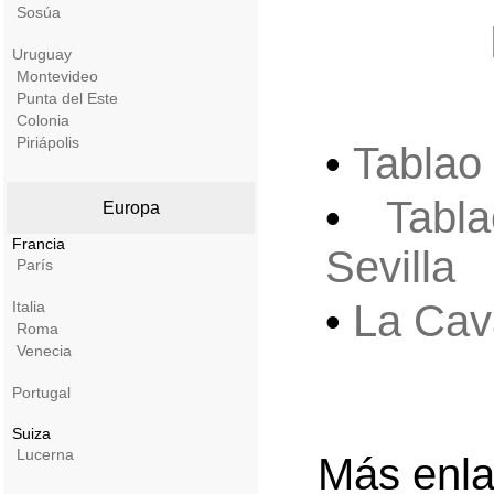
Sosúa
Uruguay
Montevideo
Punta del Este
Colonia
Piriápolis
Tablao
•
Tabl
•
Europa
Francia
Sevilla
París
La Cav
Italia
•
Roma
Venecia
Portugal
Suiza
Lucerna
Más enlac