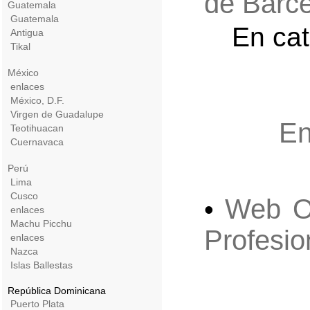
de Barc
Guatemala
Guatemala
En cat
Antigua
Tikal
México
enlaces
México, D.F.
Virgen de Guadalupe
En
Teotihuacan
Cuernavaca
Perú
Lima
Cusco
Web Of
•
enlaces
Machu Picchu
Profesio
enlaces
Nazca
Islas Ballestas
República Dominicana
Puerto Plata