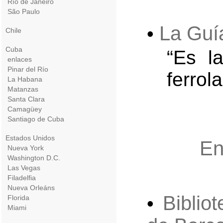
Río de Janeiro
São Paulo
La Guía
•
Chile
Cuba
“Es l
enlaces
Pinar del Río
ferrol
La Habana
Matanzas
Santa Clara
Camagüey
Santiago de Cuba
Estados Unidos
En
Nueva York
Washington D.C.
Las Vegas
Filadelfia
Nueva Orleáns
Biblio
•
Florida
Miami