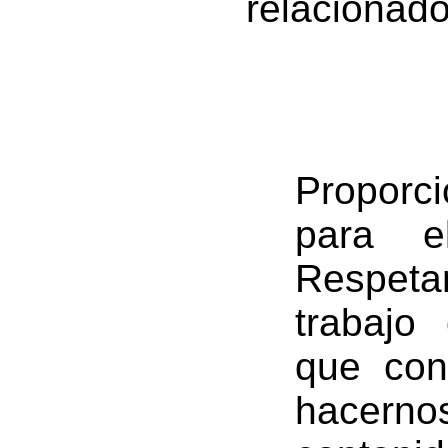
relacionad
Propor
para el
Respet
trabajo
que con
hacern