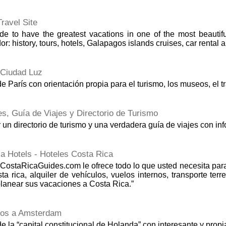
ravel Site
de to have the greatest vacations in one of the most beautiful
r: history, tours, hotels, Galapagos islands cruises, car rental a
 Ciudad Luz
e París con orientación propia para el turismo, los museos, el tr
s, Guía de Viajes y Directorio de Turismo
 un directorio de turismo y una verdadera guía de viajes con info
a Hotels - Hoteles Costa Rica
ostaRicaGuides.com le ofrece todo lo que usted necesita para p
ta rica, alquiler de vehículos, vuelos internos, transporte ter
lanear sus vacaciones a Costa Rica.”
dos a Amsterdam
e la “capital constitucional de Holanda” con interesante y propi