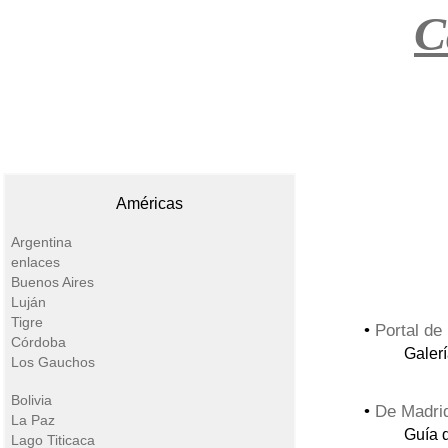
C
Américas
Argentina
enlaces
Buenos Aires
Luján
Tigre
•
Portal de
Córdoba
Galerí
Los Gauchos
Bolivia
•
De Madrid
La Paz
Guía d
Lago Titicaca