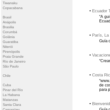
Tiwanaku
Copacabana
•
Ecuador T
“A gui
Brasil
Ecuado
Anápolis
Brasilia
Corumbá
•
París, La
Goiânia
Guía d
Guaratiba
Niterói
Pirenópolis
•
Vacacione
Praia Grande
“Crear
Río de Janeiro
São Paulo
•
Costa Ric
Chile
“www.C
Cuba
de cos
para p
Pinar del Río
La Habana
Matanzas
•
Bienveni
Santa Clara
Guía d
Camagüey