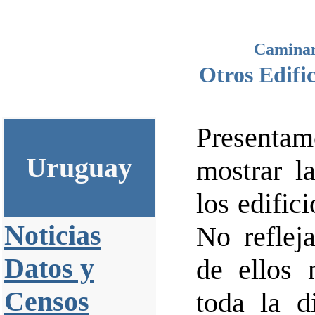
Caminan
Otros Edifi
Presentam
Uruguay
mostrar l
los edifi
Noticias
No reflej
Datos y
de ellos 
Censos
toda la d