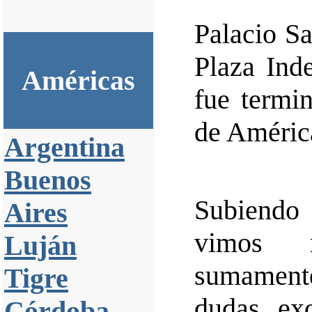
Palacio Sa
Plaza Ind
Américas
fue termin
de América
Argentina
Buenos
Subiendo 
Aires
vimos m
Luján
sumamente
Tigre
dudas exc
Córdoba