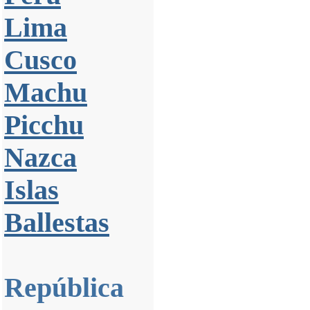
Lima
Cusco
Machu
Picchu
Nazca
Islas
Ballestas
República