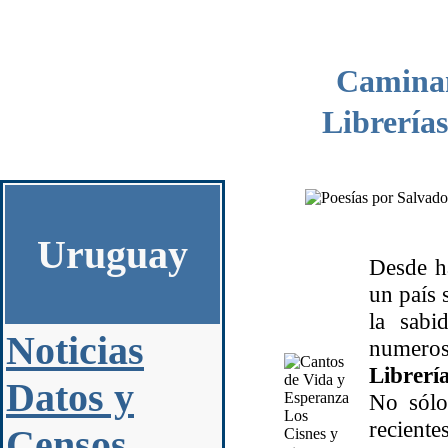
Camina
Librería
Uruguay
Desde h
un país 
la sabi
Noticias
numeros
Librerí
Datos y
No sólo
reciente
Censos