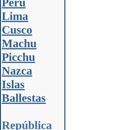
Perú
Lima
Cusco
Machu
Picchu
Nazca
Islas
Ballestas
República