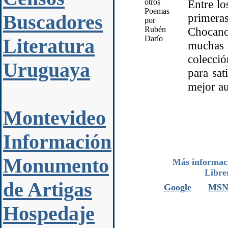
Entre l
Buscadores
primeras
Chocano
Literatura
muchas 
colecció
Uruguaya
para sat
mejor a
Montevideo
Información
Monumento
Más informaci
Libre
de Artigas
Google
MS
Hospedaje