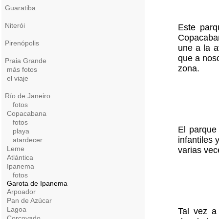
Guaratiba
Niterói
Este parq
Copacaban
Pirenópolis
une a la a
que a nos
Praia Grande
zona.
más fotos
el viaje
Río de Janeiro
fotos
Copacabana
fotos
El parque
playa
infantiles
atardecer
Leme
varias vec
Atlántica
Ipanema
fotos
Garota de Ipanema
Arpoador
Pan de Azúcar
Lagoa
Tal vez a
Corcovado