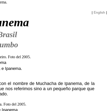
|
English
|
panema
Brasil
rumbo
ema
a e Ipanema.
 con el nombre de Muchacha de Ipanema, de la
que nos referimos sino a un pequeño parque que
tado.
e Ipanema