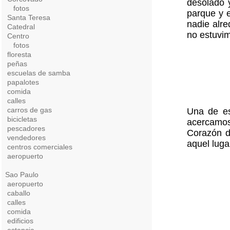
desolado 
fotos
parque y e
Santa Teresa
nadie alr
Catedral
no estuvim
Centro
fotos
floresta
peñas
escuelas de samba
papalotes
comida
calles
carros de gas
Una de es
bicicletas
acercamos
pescadores
Corazón d
vendedores
aquel luga
centros comerciales
aeropuerto
Sao Paulo
aeropuerto
caballo
calles
comida
edificios