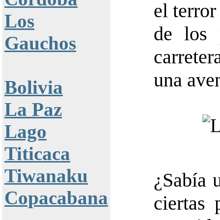
el terro
Los
de los 
Gauchos
carrete
una aven
Bolivia
La Paz
Lago
Titicaca
Tiwanaku
¿Sabía u
Copacabana
ciertas