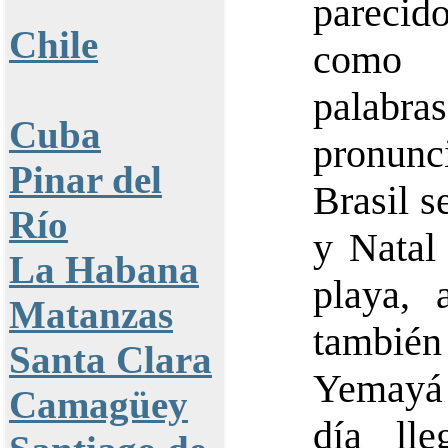
parecido
Chile
como J
palabra
Cuba
pronun
Pinar del
Brasil s
Río
y Natal
La Habana
playa, 
Matanzas
tambié
Santa Clara
Yemayá
Camagüey
día lle