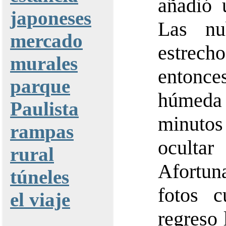
añadió 
japoneses
Las nu
mercado
estrec
murales
entonc
parque
húmeda 
Paulista
minuto
rampas
oculta
rural
Afortu
túneles
fotos 
el viaje
regreso 