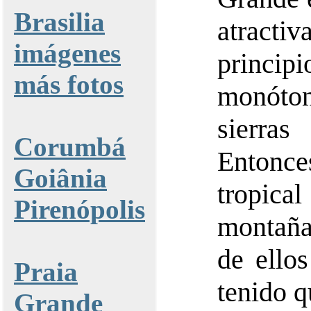
Brasilia
atracti
imágenes
princi
más fotos
monóto
sierra
Corumbá
Entonc
Goiânia
tropical
Pirenópolis
montaña
de ello
Praia
tenido q
Grande