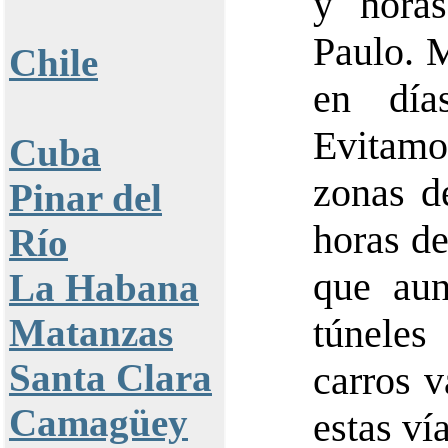
y hora
Paulo. 
Chile
en día
Evitamo
Cuba
zonas d
Pinar del
horas de
Río
que aun
La Habana
Matanzas
túneles
Santa Clara
carros 
Camagüey
estas vía