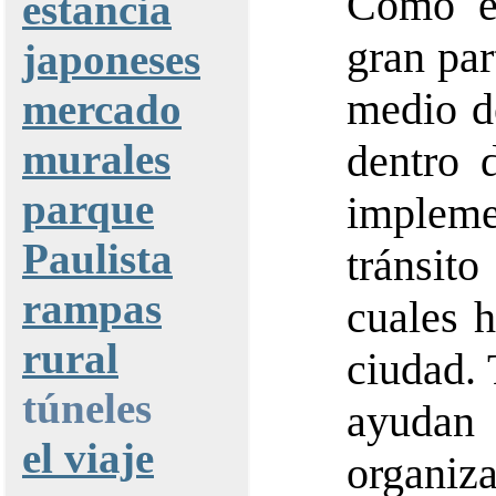
Como es
estancia
gran par
japoneses
medio d
mercado
murales
dentro 
parque
implem
Paulista
tránsit
rampas
cuales 
rural
ciudad.
túneles
ayudan 
el viaje
organiza