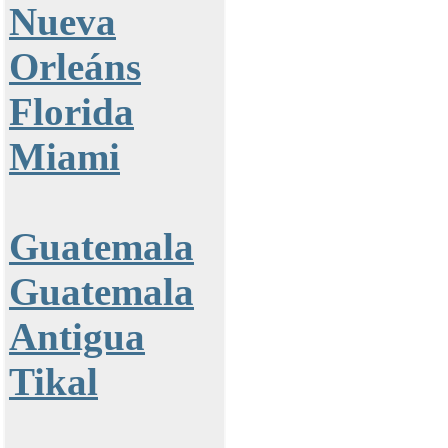
Nueva
Orleáns
Florida
Miami
Guatemala
Guatemala
Antigua
Tikal