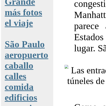
Grande
conges
más fotos
Manhat
el viaje
parece
Estados
São Paulo
lugar. S
aeropuerto
caballo
calles
comida
edificios