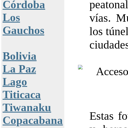
peatona
Córdoba
Los
vías. M
Gauchos
los túne
ciudades
Bolivia
La Paz
Lago
Titicaca
Tiwanaku
Estas f
Copacabana