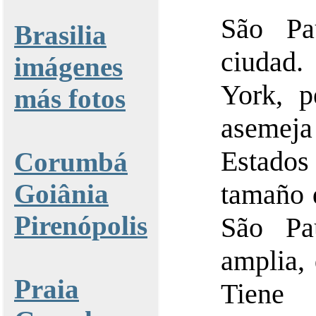
São Pa
Brasilia
ciudad
imágenes
York, p
más fotos
asemeja
Estado
Corumbá
Goiânia
tamaño 
Pirenópolis
São Pa
amplia, 
Praia
Tien