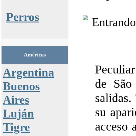
Perros
Américas
Peculia
Argentina
de São 
Buenos
salidas.
Aires
su apari
Luján
acceso a
Tigre