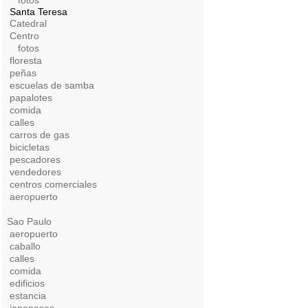
fotos
Santa Teresa
Catedral
Centro
fotos
floresta
peñas
escuelas de samba
papalotes
comida
calles
carros de gas
bicicletas
pescadores
vendedores
centros comerciales
aeropuerto
Sao Paulo
aeropuerto
caballo
calles
comida
edificios
estancia