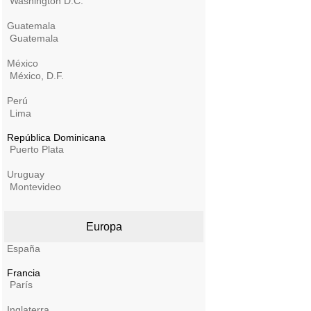
Washington D.C.
Guatemala
Guatemala
México
México, D.F.
Perú
Lima
República Dominicana
Puerto Plata
Uruguay
Montevideo
Europa
España
Francia
París
Inglaterra