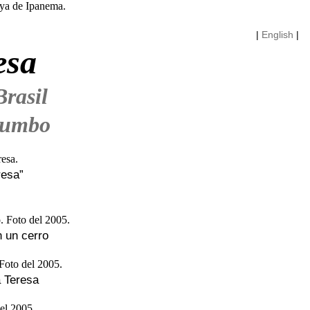
|
English
|
esa
Brasil
rumbo
resa”
 un cerro
 Teresa