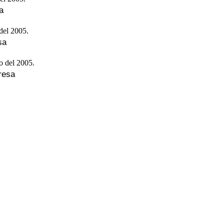
a
sa
resa